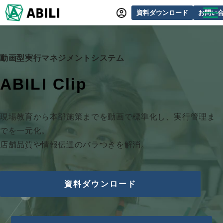
資料ダウンロード
お問い
ABILIとは
サービス一覧
動画型実行マネジメントシステム
オンラインデモ
ABILI Clip
導入事例
動画制作事例
現場教育から本部施策までを動画で標準化し、実行管理ま
でを一元化。
セミナー・イベント情報
店舗品質や情報伝達のバラつきを解消。
できるをふやす研究所
よくあるご質問
資料ダウンロード