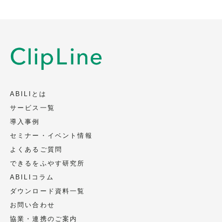
取得・利用目的
会社名、部署名、役職、氏名、メールアド
レス、電話番号を、以下の目的のため取
得、利用いたします（電話またはメールに
よります）。
資料の送付、ご案内
当社サービスに関連するご案内
ABILIとは
当社イベント、セミナー等に関連するご案
サービス一覧
内
導入事例
セミナー・イベント情報
第三者への提供
よくあるご質問
頂いた個人情報は第三者への提供は致しま
できるをふやす研究所
せん。
ABILIコラム
ただし、法令に基づく場合、人の生命、身
ダウンロード資料一覧
体又は財産の保護のために必要であって、
お問い合わせ
ご本人の同意を取ることが困難な場合、ご
協業・連携のご案内