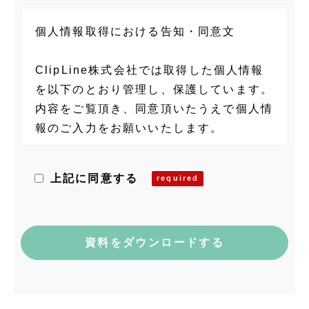
個人情報取得における告知・同意文
ClipLine株式会社では取得した個人情報
を以下のとおり管理し、保護しています。
内容をご覧頂き、同意頂いたうえで個人情
報のご入力をお願いいたします。
当社の個人情報に関する管理者
上記に同意する
ClipLine株式会社 個人情報保護管理者
藤村 隆士
〒101-0035 東京都千代田区神田紺屋町
15 グランファースト神田紺屋町5F
電話：03-6809-3305
メール：privacy@clipline.jp