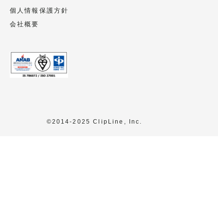
本人様の同意なく個人情報の利用・提供を
個人情報保護方針
行うことがあります。
会社概要
個人情報の委託
委託することがあります。
尚、業務の委託にあたっては事前に選定
し、個人情報保護の水準を満たしているこ
とを確認しています。必要に応じて委託先
会社とは個人情報保護に関する契約書を交
©2014-2025 ClipLine, Inc.
わします。
任意性
当該個人情報をご提出いただくかはご本人
様の任意ですが、この同意文によりご不明
な点が解消されず、当該個人情報をご提出
いただけない場合、資料の送付が出来ない