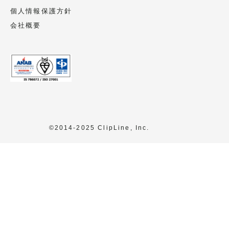
本人様の同意なく個人情報の利用・提供を
個人情報保護方針
行うことがあります。
会社概要
個人情報の委託
委託することがあります。
尚、業務の委託にあたっては事前に選定
し、個人情報保護の水準を満たしているこ
とを確認しています。必要に応じて委託先
会社とは個人情報保護に関する契約書を交
©2014-2025 ClipLine, Inc.
わします。
任意性
当該個人情報をご提出いただくかはご本人
様の任意ですが、この同意文によりご不明
な点が解消されず、当該個人情報をご提出
いただけない場合、資料の送付が出来ない