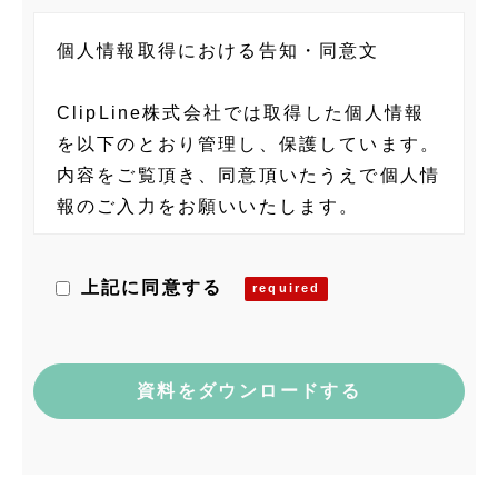
個人情報取得における告知・同意文
ClipLine株式会社では取得した個人情報
を以下のとおり管理し、保護しています。
内容をご覧頂き、同意頂いたうえで個人情
報のご入力をお願いいたします。
当社の個人情報に関する管理者
上記に同意する
ClipLine株式会社 個人情報保護管理者
藤村 隆士
〒101-0035 東京都千代田区神田紺屋町
15 グランファースト神田紺屋町5F
電話：03-6809-3305
メール：privacy@clipline.jp