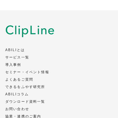
取得・利用目的
会社名、部署名、役職、氏名、メールアド
レス、電話番号を、以下の目的のため取
得、利用いたします（電話またはメールに
よります）。
資料の送付、ご案内
当社サービスに関連するご案内
ABILIとは
当社イベント、セミナー等に関連するご案
サービス一覧
内
導入事例
セミナー・イベント情報
第三者への提供
よくあるご質問
頂いた個人情報は第三者への提供は致しま
できるをふやす研究所
せん。
ABILIコラム
ただし、法令に基づく場合、人の生命、身
ダウンロード資料一覧
体又は財産の保護のために必要であって、
お問い合わせ
ご本人の同意を取ることが困難な場合、ご
協業・連携のご案内