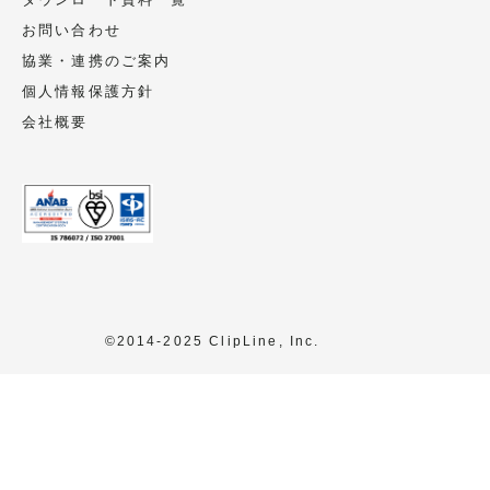
体又は財産の保護のために必要であって、
お問い合わせ
ご本人の同意を取ることが困難な場合、ご
協業・連携のご案内
本人様の同意なく個人情報の利用・提供を
個人情報保護方針
行うことがあります。
会社概要
個人情報の委託
委託することがあります。
尚、業務の委託にあたっては事前に選定
し、個人情報保護の水準を満たしているこ
とを確認しています。必要に応じて委託先
会社とは個人情報保護に関する契約書を交
©2014-2025 ClipLine, Inc.
わします。
任意性
当該個人情報をご提出いただくかはご本人
様の任意ですが、この同意文によりご不明