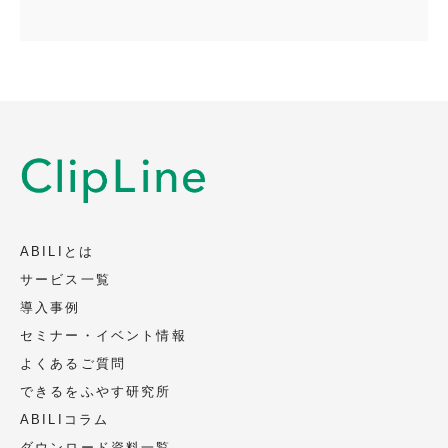
メール：privacy@clipline.jp
取得・利用目的
会社名、部署名、役職、氏名、メールアド
レス、電話番号を、以下の目的のため取
得、利用いたします（電話またはメールに
よります）。
資料の送付、ご案内
当社サービスに関連するご案内
ABILIとは
当社イベント、セミナー等に関連するご案
サービス一覧
内
導入事例
セミナー・イベント情報
第三者への提供
よくあるご質問
頂いた個人情報は第三者への提供は致しま
できるをふやす研究所
せん。
ABILIコラム
ただし、法令に基づく場合、人の生命、身
ダウンロード資料一覧