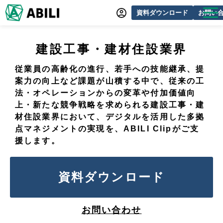
資料ダウンロード
お問い
ABILIとは
建設工事・建材住設業界
サービス一覧
従業員の高齢化の進行、若手への技能継承、
提
オンラインデモ
案力の向上など課題が山積する中で、
従来の工
法・オペレーションからの変革や
付加価値向
導入事例
上・新たな競争戦略を求められる建設工事・建
動画制作事例
材住設業界において、
デジタルを活用した多拠
点マネジメントの実現を、ABILI Clipがご支
セミナー・イベント情報
援します。
できるをふやす研究所
資料ダウンロード
よくあるご質問
お問い合わせ