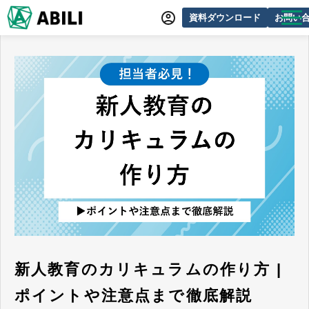
資料ダウンロード
お問い
ABILIとは
サービス一覧
オンラインデモ
導入事例
動画制作事例
セミナー・イベント情報
できるをふやす研究所
よくあるご質問
新人教育のカリキュラムの作り方 |
ポイントや注意点まで徹底解説