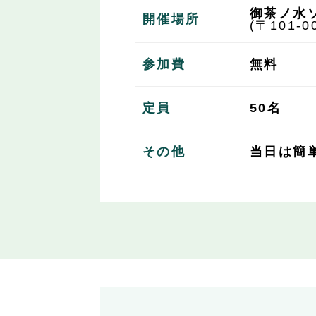
御茶ノ水ソ
開催場所
(〒101
参加費
無料
定員
50名
その他
当日は簡