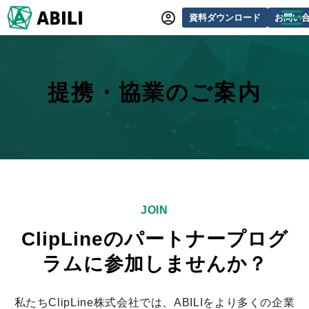
資料ダウンロード
お問い
ABILIとは
サービス一覧
提携・協業のご案内
オンラインデモ
導入事例
動画制作事例
セミナー・イベント情報
JOIN
できるをふやす研究所
ClipLineのパートナープログ
よくあるご質問
ラムに参加しませんか？
私たちClipLine株式会社では、ABILIをより多くの企業