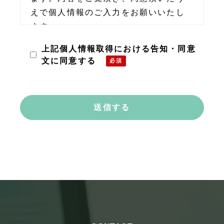
えで個人情報のご入力をお願いいたし
ます。
上記個人情報取得における告知・同意
当社の個人情報に関する管理者
文に同意する
ClipLine株式会社
個人情報保護管理者
〒101-0035 東京都千代田区神田紺屋
町15 グランファースト神田紺屋町5階
電話：03-6809-3305
メール：privacy@clipline.jp
取得・利用目的
社名・部署名・役職名・お名前・メー
ルアドレス・電話番号を、お問い合わ
せ内容の対応、並びに回答のご連絡を
行うために取得、利用致します。