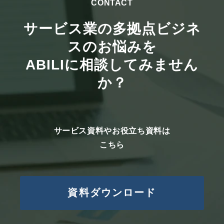
CONTACT
サービス業の多拠点ビジネ
第三者への提供
頂いた個人情報は第三者への提供は致
スのお悩みを
しません。
ABILIに相談してみません
ただし、法令に基づく場合、人の生
か？
命、身体又は財産の保護のために必要
であって、ご本人の同意を取ることが
困難な場合、ご本人様の同意なく個人
情報の利用・提供を行うことがありま
サービス資料やお役立ち資料は
す。
こちら
個人情報の委託
委託することがあります。
資料ダウンロード
尚、業務の委託にあたっては事前に選
定し、個人情報保護の水準を満たして
いることを確認しています。必要に応