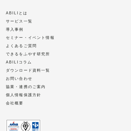
等（利用目的の通知、開示、訂正、追
ABILIとは
加又は削除、ならびに、利用停止、消
サービス一覧
去、第三者への提供の停止、第三者提
導入事例
供記録の開示）をご請求される場合
セミナー・イベント情報
は、上記1の管理者にお申し出下さい。
よくあるご質問
尚、その際は本人確認をさせて頂きま
できるをふやす研究所
すので、身分証明書のご提示をお願い
ABILIコラム
します。
ダウンロード資料一覧
以上
お問い合わせ
協業・連携のご案内
個人情報保護方針
会社概要