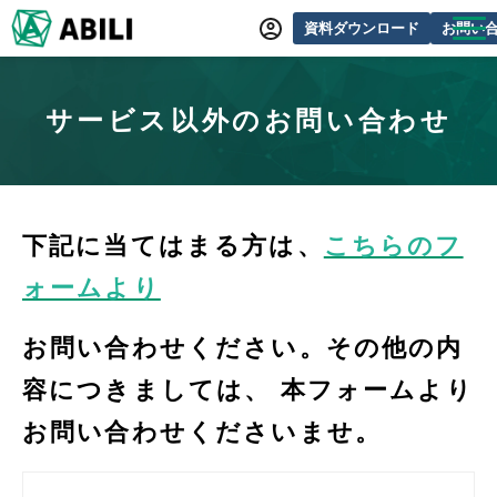
資料ダウンロード
お問い
ABILIとは
サービス以外のお問い合わせ
サービス一覧
オンラインデモ
導入事例
下記に当てはまる方は、
こちらのフ
動画制作事例
ォームより
セミナー・イベント情報
お問い合わせください。その他の内
できるをふやす研究所
容につきましては、 本フォームより
よくあるご質問
お問い合わせくださいませ。