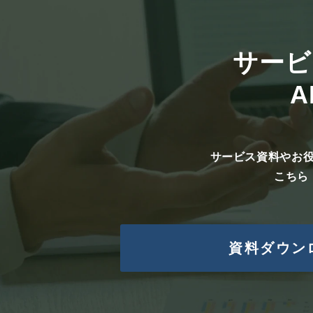
個人情報の委託
委託することがあります。
尚、業務の委託にあたっては
サービ
て委託先会社とは個人情報保
A
任意性
当該個人情報をご提出いただ
報をご提出いただけない場合
サービス資料やお
承知ください。
こちら
個人情報の開示等について
取得した個人情報については
資料ダウン
当社が保有する保有個人デー
去、第三者への提供の停止、
尚、その際は本人確認をさせ
以上