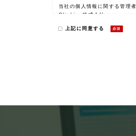
当社の個人情報に関する管理
ClipLine株式会社
個人情報保護管理者
上記に同意する
〒101-0035 東京都千代
電話：03-6809-3305
メール：privacy@clipline.jp
取得・利用目的
社名・部署名・役職名・お名
うために取得、利用致します
第三者への提供
頂いた個人情報は第三者への
ただし、法令に基づく場合、
な場合、ご本人様の同意なく