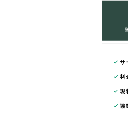
サ
料
現
協