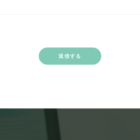
者
田区神田紺屋町15 グランファースト神田紺屋町5階
前・メールアドレス・電話番号を、お問い合わせ内容の
。
提供は致しません。
人の生命、身体又は財産の保護のために必要であって、
個人情報の利用・提供を行うことがあります。