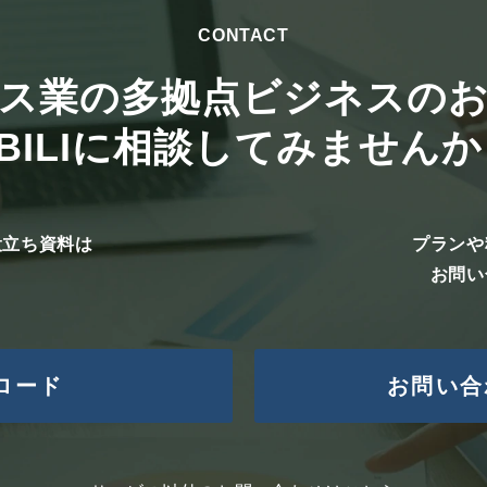
CONTACT
事前に選定し、個人情報保護の水準を満たしていること
ス業の多拠点ビジネスの
護に関する契約書を交わします。
BILIに相談してみません
くかはご本人様の任意ですが、この同意文によりご不明
、お問い合わせの対応を行えない状況等、本人様にとっ
役立ち資料は
プランや
お問い
、個人情報保護管理者が管理しています。
ロード
お問い合
タの開示等（利用目的の通知、開示、訂正、追加又は削
第三者提供記録の開示）をご請求される場合は、上記1
て頂きますので、身分証明書のご提示をお願いします。