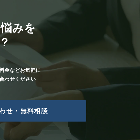
を確認しています。必要に応じ
お悩みを
か？
な点が解消されず、当該個人情
て不具合が発生しますことをご
料金などお気軽に
合わせください
わせ・無料相談
除、ならびに、利用停止、消
の管理者にお申し出下さい。