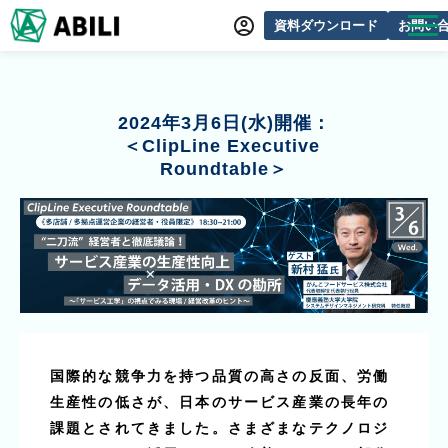
資料ダウンロード
お問い
ABILIとは
サービス一覧
2024年3月6日(水)開催：
＜ClipLine Executive 
オンラインデモ
Roundtable＞
導入事例
動画制作事例
セミナー・イベント情報
できるをふやす研究所
よくあるご質問
国際的な競争力を持つ品質の高さの反面、労働
生産性の低さが、日本のサービス産業の長年の
課題とされてきました。さまざまなテクノロジ