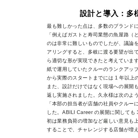
設計と導入：多
最も難しかった点は、多数のブランド
「例えばガストと寿司業態の魚屋路（
のは非常に難しいものでしたが、議論
アリングすると、多岐に渡る要望が出
ら適切な形が実現できたと考えていま
紙で運用していたクルーのランクアッ
から実際のスタートまでには 1 年以
また、設計だけではなく現場への展開も
返し実施されました。久永様は次のよ
「本部の担当者が店舗の社員やクルー
した。ABILI Career の展開に関
初は業務負荷の増加など厳しい意見も
することで、チャレンジする店舗が増