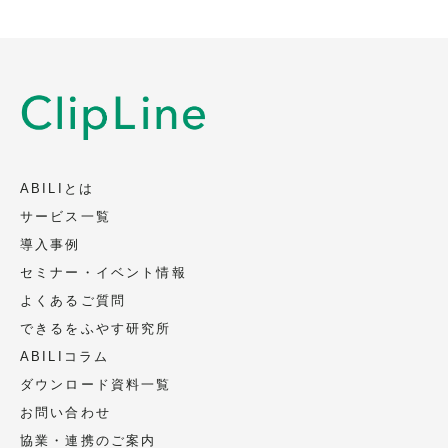
取得・利用目的
会社名、部署名、役職、氏名、メールアド
レス、電話番号を、以下の目的のため取
得、利用いたします（電話またはメールに
よります）。
資料の送付、ご案内
当社サービスに関連するご案内
ABILIとは
当社イベント、セミナー等に関連するご案
サービス一覧
内
導入事例
セミナー・イベント情報
第三者への提供
よくあるご質問
頂いた個人情報は第三者への提供は致しま
できるをふやす研究所
せん。
ABILIコラム
ただし、法令に基づく場合、人の生命、身
ダウンロード資料一覧
体又は財産の保護のために必要であって、
お問い合わせ
ご本人の同意を取ることが困難な場合、ご
協業・連携のご案内