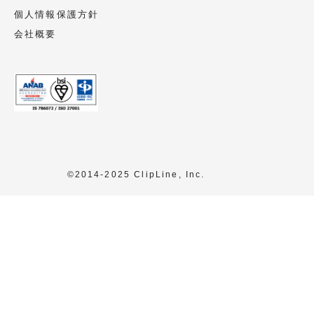
本人様の同意なく個人情報の利用・提供を
個人情報保護方針
行うことがあります。
会社概要
個人情報の委託
委託することがあります。
尚、業務の委託にあたっては事前に選定
し、個人情報保護の水準を満たしているこ
とを確認しています。必要に応じて委託先
会社とは個人情報保護に関する契約書を交
©2014-2025 ClipLine, Inc.
わします。
任意性
当該個人情報をご提出いただくかはご本人
様の任意ですが、この同意文によりご不明
な点が解消されず、当該個人情報をご提出
いただけない場合、資料の送付が出来ない