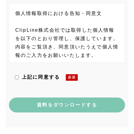
個人情報取得における告知・同意文
ClipLine株式会社では取得した個人情報
を以下のとおり管理し、保護しています。
内容をご覧頂き、同意頂いたうえで個人情
報のご入力をお願いいたします。
当社の個人情報に関する管理者
上記に同意する
ClipLine株式会社 個人情報保護管理者
藤村 隆士
〒101-0035 東京都千代田区神田紺屋町
15 グランファースト神田紺屋町5F
電話：03-6809-3305
メール：privacy@clipline.jp