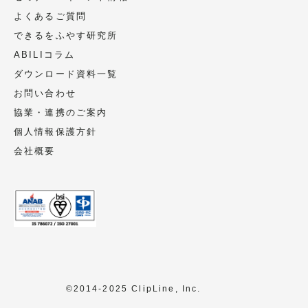
第三者への提供
よくあるご質問
頂いた個人情報は第三者への提供は致しま
できるをふやす研究所
せん。
ABILIコラム
ただし、法令に基づく場合、人の生命、身
ダウンロード資料一覧
体又は財産の保護のために必要であって、
お問い合わせ
ご本人の同意を取ることが困難な場合、ご
協業・連携のご案内
本人様の同意なく個人情報の利用・提供を
個人情報保護方針
行うことがあります。
会社概要
個人情報の委託
委託することがあります。
尚、業務の委託にあたっては事前に選定
し、個人情報保護の水準を満たしているこ
とを確認しています。必要に応じて委託先
会社とは個人情報保護に関する契約書を交
©2014-2025 ClipLine, Inc.
わします。