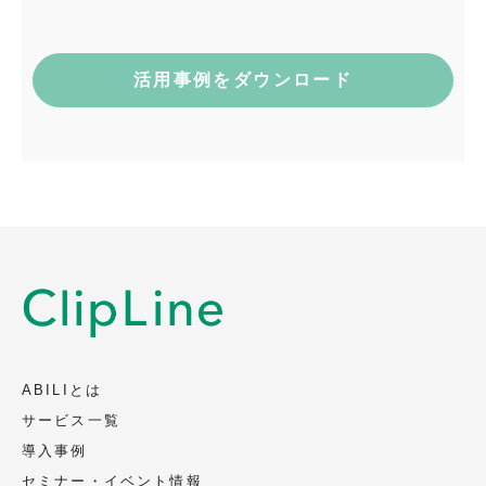
藤村 隆士
〒101-0035 東京都千代田区神田紺屋町
15 グランファースト神田紺屋町5F
電話：03-6809-3305
メール：privacy@clipline.jp
取得・利用目的
会社名、部署名、役職、氏名、メールアド
レス、電話番号を、以下の目的のため取
得、利用いたします（電話またはメールに
よります）。
資料の送付、ご案内
当社サービスに関連するご案内
ABILIとは
当社イベント、セミナー等に関連するご案
サービス一覧
内
導入事例
セミナー・イベント情報