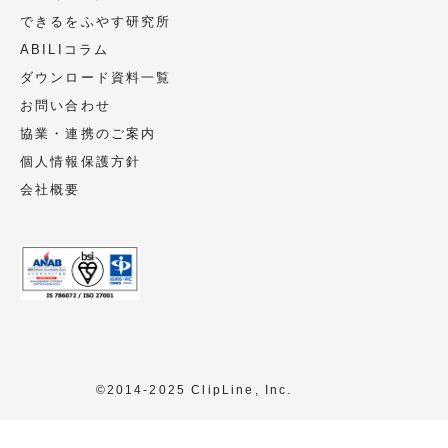
頂いた個人情報は第三者への提供は致しま
できるをふやす研究所
せん。
ABILIコラム
ただし、法令に基づく場合、人の生命、身
ダウンロード資料一覧
体又は財産の保護のために必要であって、
お問い合わせ
ご本人の同意を取ることが困難な場合、ご
協業・連携のご案内
本人様の同意なく個人情報の利用・提供を
個人情報保護方針
行うことがあります。
会社概要
個人情報の委託
委託することがあります。
尚、業務の委託にあたっては事前に選定
し、個人情報保護の水準を満たしているこ
とを確認しています。必要に応じて委託先
会社とは個人情報保護に関する契約書を交
©2014-2025 ClipLine, Inc.
わします。