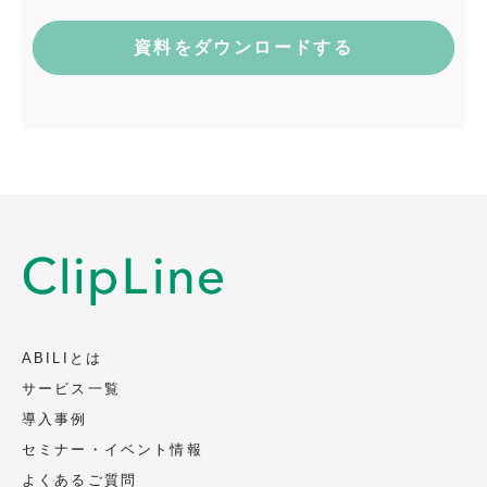
〒101-0035 東京都千代田区神田紺屋町
15 グランファースト神田紺屋町5F
電話：03-6809-3305
メール：privacy@clipline.jp
取得・利用目的
会社名、部署名、役職、氏名、メールアド
レス、電話番号を、以下の目的のため取
得、利用いたします（電話またはメールに
よります）。
資料の送付、ご案内
当社サービスに関連するご案内
ABILIとは
当社イベント、セミナー等に関連するご案
サービス一覧
内
導入事例
セミナー・イベント情報
第三者への提供
よくあるご質問