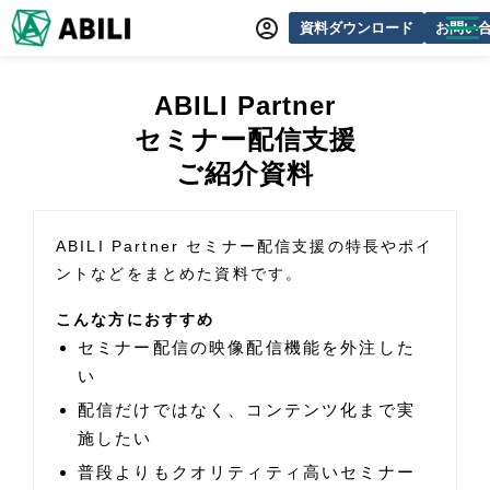
資料ダウンロード
お問い
ABILIとは
ABILI Partner
サービス一覧
セミナー配信支援
オンラインデモ
ご紹介資料
導入事例
ABILI Partner セミナー配信支援の特長やポイ
動画制作事例
ントなどをまとめた資料です。
セミナー・イベント情報
こんな方におすすめ
できるをふやす研究所
セミナー配信の映像配信機能を外注した
い
よくあるご質問
配信だけではなく、コンテンツ化まで実
施したい
普段よりもクオリティティ高いセミナー