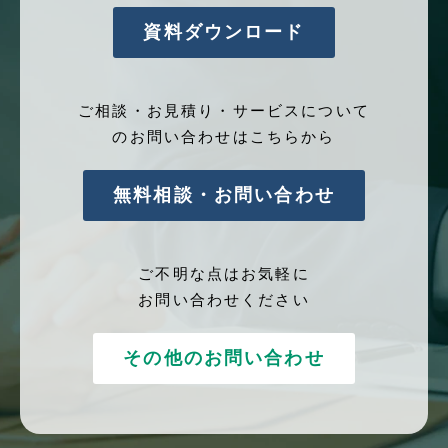
委託することがあります。
尚、業務の委託にあたっては事前に選定し、個人情
資料ダウンロード
報保護の水準を満たしていることを確認していま
す。必要に応じて委託先会社とは個人情報保護に関
する契約書を交わします。
ご相談・お見積り・サービスについて
のお問い合わせはこちらから
任意性
当該個人情報をご提出いただくかはご本人様の任意
無料相談・お問い合わせ
ですが、この同意文によりご不明な点が解消され
ず、当該個人情報をご提出いただけない場合、セミ
ナーに参加出来ない等、ご本人様にとって不具合が
ご不明な点はお気軽に
発生しますことをご承知ください。
お問い合わせください
個人情報の開示等について
取得した個人情報については、個人情報保護管理者
その他のお問い合わせ
が管理しています。
当社が保有する保有個人データの開示等（利用目的
の通知、開示、訂正、追加又は削除、ならび に、