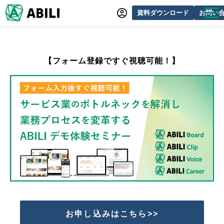
資料ダウンロード
お問い
ABILIとは
サービス一覧
【フォーム登録ですぐ視聴可能！】
オンラインデモ
導入事例
動画制作事例
セミナー・イベント情報
できるをふやす研究所
よくあるご質問
お申し込みはこちら>>