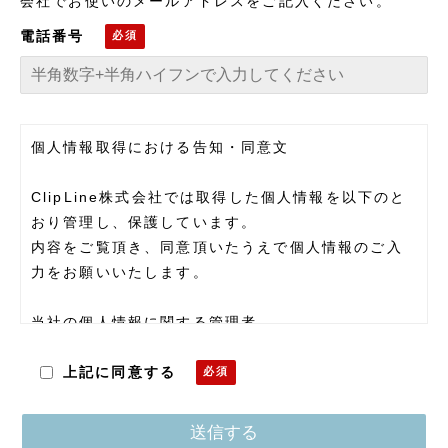
会社でお使いのメールアドレスをご記入ください。
電話番号
個人情報取得における告知・同意文
ClipLine株式会社では取得した個人情報を以下のと
おり管理し、保護しています。
内容をご覧頂き、同意頂いたうえで個人情報のご入
力をお願いいたします。
当社の個人情報に関する管理者
ClipLine株式会社 個人情報保護管理者 藤村 隆士
〒101-0035 東京都千代田区神田紺屋町15 グラン
上記に同意する
ファースト神田紺屋町5F
電話：03-6809-3305
メール：privacy@clipline.jp