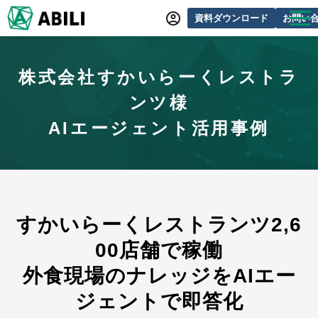
資料ダウンロード
お問い
ABILIとは
株式会社すかいらーくレストラ
サービス一覧
ンツ様
オンラインデモ
AIエージェント活用事例
導入事例
動画制作事例
セミナー・イベント情報
すかいらーくレストランツ2,6
できるをふやす研究所
00店舗で稼働
よくあるご質問
外食現場のナレッジをAIエー
ジェントで即答化