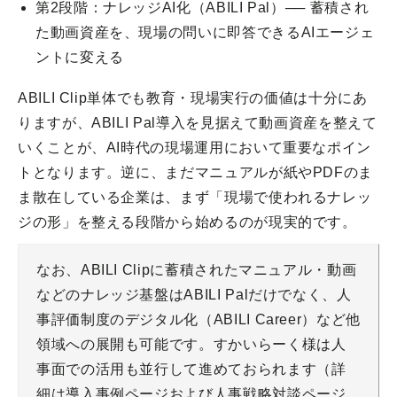
第2段階：ナレッジAI化（ABILI Pal）── 蓄積され
た動画資産を、現場の問いに即答できるAIエージェ
ントに変える
ABILI Clip単体でも教育・現場実行の価値は十分にあ
りますが、ABILI Pal導入を見据えて動画資産を整えて
いくことが、AI時代の現場運用において重要なポイン
トとなります。逆に、まだマニュアルが紙やPDFのま
ま散在している企業は、まず「現場で使われるナレッ
ジの形」を整える段階から始めるのが現実的です。
なお、ABILI Clipに蓄積されたマニュアル・動画
などのナレッジ基盤はABILI Palだけでなく、人
事評価制度のデジタル化（ABILI Career）など他
領域への展開も可能です。すかいらーく様は人
事面での活用も並行して進めておられます（詳
細は導入事例ページおよび人事戦略対談ページ