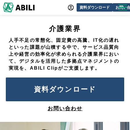
資料ダウンロード
お問い
ABILIとは
介護業界
サービス一覧
人手不足の常態化、固定費の高騰、
IT化の遅れ
オンラインデモ
といった課題が山積する中で、
サービス品質向
上や経営の効率化が求められる介護業界におい
導入事例
て、
デジタルを活用した多拠点マネジメントの
動画制作事例
実現を、
ABILI Clipがご支援します。
セミナー・イベント情報
資料ダウンロード
できるをふやす研究所
よくあるご質問
お問い合わせ