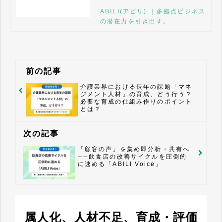
紹介しています。資料をご覧にな
ABILI(アビリ) ｜多拠点ビジネス
りご不明点がございましたらお気
の潜在力を引き出す。
軽にお申し付けください。
前の記事
介護業界における長年の課題「マネ
ジメント人材」の育成、どう行う？
必要な育成の仕組み作りのポイント
とは？
次の記事
「顧客の声」を集め即分析・共有へ
──飲食店の改善サイクルを圧倒的
に速める「ABILI Voice」
属人化、人材不足、育成・評価