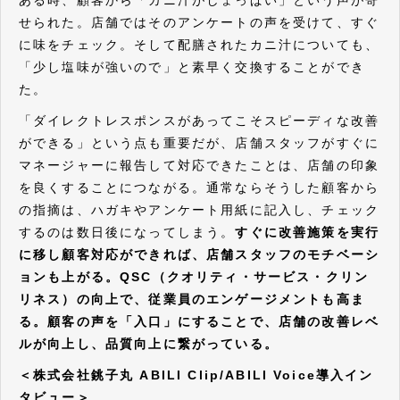
ある時、顧客から「カニ汁がしょっぱい」という声が寄
せられた。店舗ではそのアンケートの声を受けて、すぐ
に味をチェック。そして配膳されたカニ汁についても、
「少し塩味が強いので」と素早く交換することができ
た。
「ダイレクトレスポンスがあってこそスピーディな改善
ができる」という点も重要だが、店舗スタッフがすぐに
マネージャーに報告して対応できたことは、店舗の印象
を良くすることにつながる。通常ならそうした顧客から
の指摘は、ハガキやアンケート用紙に記入し、チェック
するのは数日後になってしまう。
すぐに改善施策を実行
に移し顧客対応ができれば、店舗スタッフのモチベーシ
ョンも上がる。QSC（クオリティ・サービス・クリン
リネス）の向上で、従業員のエンゲージメントも高ま
る。顧客の声を「入口」にすることで、店舗の改善レベ
ルが向上し、品質向上に繋がっている。
＜株式会社銚子丸 ABILI Clip/ABILI Voice導入イン
タビュー＞