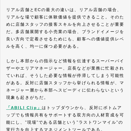
リアル店舗とECの最大の違いは、リアル店舗の場合、
リアルな場で顧客に体験価値を提供できること。そのた
めに店舗スタッフの接客スキルを向上させることが重要
だ。多店舗展開する小売業の場合、ブランドイメージを
良い方向で定着させるためにも、顧客への価値提供レベ
ルを高く、均一に保つ必要がある。
しかし本部からの指示など情報を伝達するスーパーバイ
ザーやエリアマネージャー、店長などが業務に忙殺され
ていれば、そうした必要な情報が停滞してしまう可能性
がある。反対に店舗スタッフから挙げられる情報が、マ
ネージャー層から本部へスピーディに伝わらないという
現象も起きがちだ。
「ABILI Clip」
はトップダウンから、反対にボトムア
ップでも情報共有をサポートする双方向の人材育成を可
能にし、”現場”である店舗という”ラストワンマイル”の
実行力を向上するマネジメントツールである。