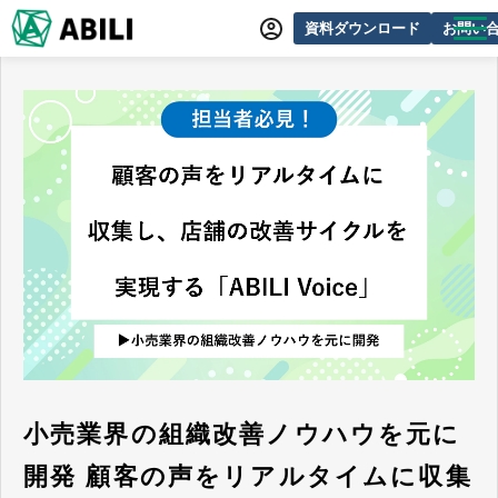
資料ダウンロード
お問い
ABILIとは
サービス一覧
オンラインデモ
導入事例
動画制作事例
セミナー・イベント情報
できるをふやす研究所
よくあるご質問
小売業界の組織改善ノウハウを元に
開発 顧客の声をリアルタイムに収集