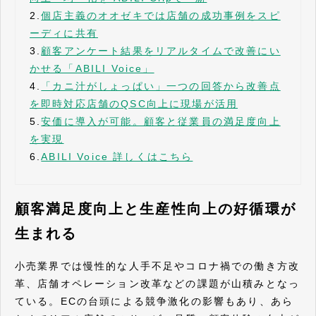
2.
個店主義のオオゼキでは店舗の成功事例をスピ
ーディに共有
3.
顧客アンケート結果をリアルタイムで改善にい
かせる「ABILI Voice」
4.
「カニ汁がしょっぱい」一つの回答から改善点
を即時対応店舗のQSC向上に現場が活用
5.
安価に導入が可能。顧客と従業員の満足度向上
を実現
6.
ABILI Voice 詳しくはこちら
顧客満足度向上と生産性向上の好循環が
生まれる
小売業界では慢性的な人手不足やコロナ禍での働き方改
革、店舗オペレーション改革などの課題が山積みとなっ
ている。ECの台頭による競争激化の影響もあり、あら