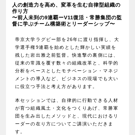
人の創造力を高め、変革を生む自律型組織の
作り方
〜前人未到の9連覇ーV11復活・常勝集団の監
督に学ぶチーム構築術とリーダーシップ〜
帝京大学ラグビー部を26年に渡り指揮し、大
学選手権9連覇を始めとした輝かしい実績を
残した岩出雅之前監督。快進撃の裏側には、
従来の常識を覆す数々の組織改革と、科学的
分析をベースとしたモチベーション・マネジ
メントの導入など、ビジネスの現場でも大い
に役立つ手法と考え方があります。
本セッションでは、自律的に行動できる人材
が育つ組織風土・文化をつくりあげ、常勝軍
団を生み出したメソッドと、現代におけるリ
ーダーの在り方についてご講演いただきま
す。