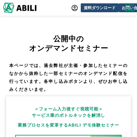
資料ダウンロード
お問い
ABILIとは
サービス一覧
公開中の
オンラインデモ
オンデマンドセミナー
導入事例
本ページでは、過去弊社が主催・参加したセミナーの
動画制作事例
なかから抜粋した一部セミナーのオンデマンド配信を
行っています。各申し込みボタンより、ぜひお申し込
セミナー・イベント情報
みくださいませ。
できるをふやす研究所
よくあるご質問
＜フォーム入力後すぐ視聴可能＞
サービス業のボトルネックを解消し
業務プロセスを変革するABILI デモ体験セミナー