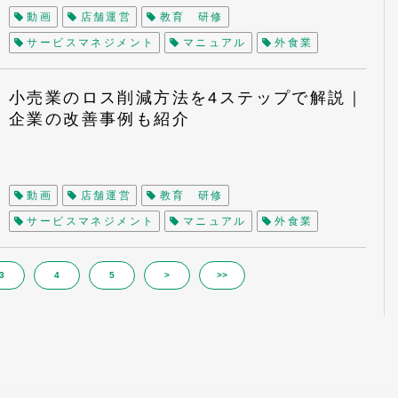
動画
店舗運営
教育 研修
事例
離職
離職率
PDCA
KPI
サービスマネジメント
マニュアル
外食業
QSC
小売業
アンケート
CS
サービスプロフィットチェーン
顧客満足度調査
小売業のロス削減方法を4ステップで解説｜
企業の改善事例も紹介
チェーン店
現場改善
マーケティング
サービス向上
店舗評価
アルバイト
戦力化
人手不足
リピート率向上
OJT
サービス業
動画
店舗運営
教育 研修
事例
PDCA
サービスマネジメント
マニュアル
外食業
QSC
小売業
アンケート
CS
サービスプロフィットチェーン
顧客満足度調査
3
4
5
>
>>
チェーン店
現場改善
マーケティング
サービス向上
店舗評価
アルバイト
戦力化
人手不足
リピート率向上
OJT
サービス業
事例
PDCA
KPI