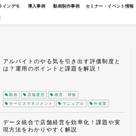
ラインデモ
導入事例
動画制作事例
セミナー・イベント情報
問
アルバイトのやる気を引き出す評価制度と
は？運用のポイントと課題を解説！
動画
店舗運営
教育 研修
サービスマネジメント
マニュアル
外食業
QSC
小売業
アンケート
CS
サービスプロフィットチェーン
顧客満足度調査
データ統合で店舗経営を効率化！課題や実
現方法をわかりやすく解説
チェーン店
現場改善
マーケティング