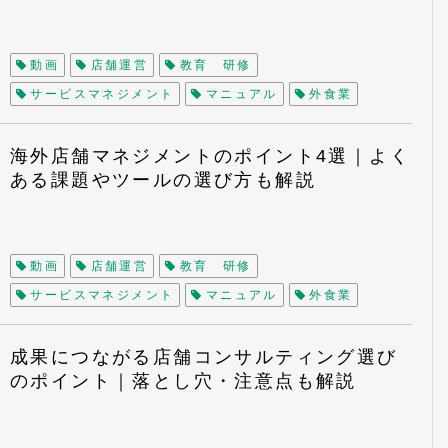
サービス向上
店舗評価
アルバイト
戦力化
人手不足
リピート率向上
OJT
サービス業
動画
店舗運営
教育 研修
事例
PDCA
KPI
サービスマネジメント
マニュアル
外食業
QSC
小売業
アンケート
CS
サービスプロフィットチェーン
顧客満足度調査
海外店舗マネジメントのポイント4選｜よく
ある課題やツールの選び方も解説
チェーン店
現場改善
マーケティング
サービス向上
店舗評価
アルバイト
戦力化
人手不足
リピート率向上
OJT
サービス業
動画
店舗運営
教育 研修
事例
PDCA
KPI
サービスマネジメント
マニュアル
外食業
QSC
小売業
アンケート
CS
サービスプロフィットチェーン
顧客満足度調査
成果につながる店舗コンサルティング選び
のポイント｜落とし穴・注意点も解説
チェーン店
現場改善
マーケティング
サービス向上
店舗評価
アルバイト
戦力化
人手不足
リピート率向上
OJT
サービス業