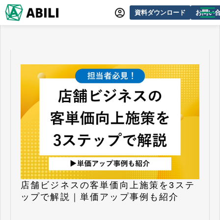
資料ダウンロード
お問い
ABILIとは
サービス一覧
オンラインデモ
導入事例
動画制作事例
セミナー・イベント情報
できるをふやす研究所
よくあるご質問
店舗ビジネスの客単価向上施策を3ステ
ップで解説｜単価アップ事例も紹介