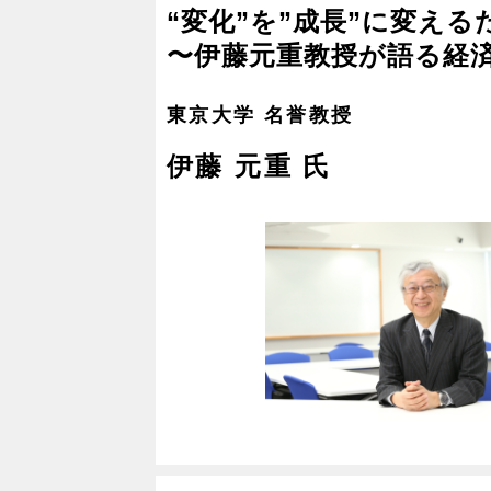
“変化”を”成長”に変え
〜伊藤元重教授が語る経済
東京大学 名誉教授
伊藤 元重 氏