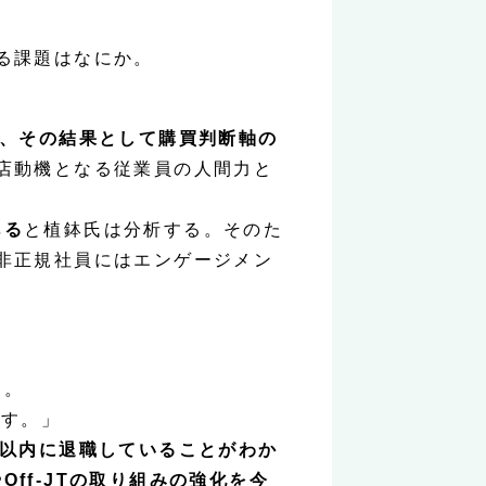
る課題はなにか。
し、その結果として購買判断軸の
店動機となる従業員の人間力と
ある
と植鉢氏は分析する。そのた
非正規社員にはエンゲージメン
た。
です。」
月以内に退職していることがわか
ff-JTの取り組みの強化を今