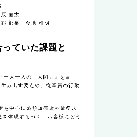
様
植原 慶太
ン部 部長 金地 雅明
合っていた課題と
し「一人一人の『人間力』を高
を生み出す要点や、従業員の行動
府を中心に酒類販売店や業務ス
念を体現するべく、お客様にどう