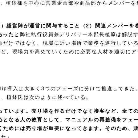
、植鉢様を中心に営業企画部や商品部からメンバーを集めて
1）経営陣が運営に関与すること（2）関連メンバーを
あった
と弊社執行役員兼デリバリー本部長植原は解説
画だけではなく、現場に近い場所で業務を遂行してい
など、現場力を高めていくために必要な人材を適切にア
 Clip導入は大きく3つのフェーズに分けて推進してきた
を、植鉢氏は次のように述べている。
っています。売り場を作るだけでなく接客など、全て
心となる人の教育として、マニュアルの再整備をフェー
くためには売り場が重要になってきます。そのため、
した
」