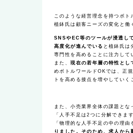
このような経営理念を持つボト
植鉢氏は顧客ニーズの変化と働
SNSやEC等のツールが浸透
高度化が進んでいる
と植鉢氏は
専門性を高めることに注力して
また、
現在の若年層の特性とし
めボトルワールドOKでは、正
トを高める接点を増やしていく
また、小売業界全体の課題とな
「人手不足は2つに分解できま
「物理的な人手不足の中の理由
りました。そのため、求人から勤