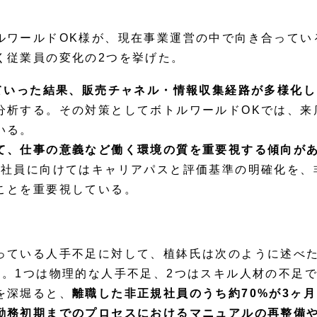
ルワールドOK様が、現在事業運営の中で向き合ってい
く従業員の変化の2つを挙げた。
していった結果、販売チャネル・情報収集経路が多様化
分析する。その対策としてボトルワールドOKでは、来
いる。
て、仕事の意義など働く環境の質を重要視する傾向が
規社員に向けてはキャリアパスと評価基準の明確化を、
ことを重要視している。
っている人手不足に対して、植鉢氏は次のように述べ
す。1つは物理的な人手不足、2つはスキル人材の不足
を深堀ると、
離職した非正規社員のうち約70%が3ヶ
務初期までのプロセスにおけるマニュアルの再整備やO