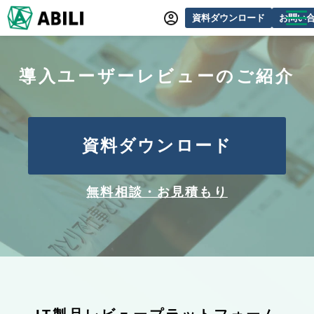
資料ダウンロード
お問い
ABILIとは
導入ユーザーレビューのご紹介
サービス一覧
オンラインデモ
導入事例
資料ダウンロード
動画制作事例
セミナー・イベント情報
無料相談・お見積もり
できるをふやす研究所
よくあるご質問