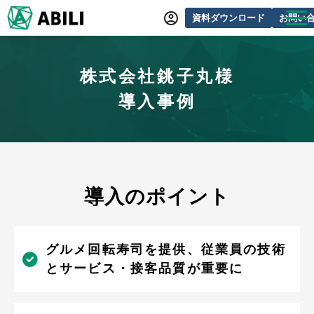
資料ダウンロード
お問い
ABILIとは
株式会社銚子丸様
サービス一覧
導入事例
オンラインデモ
導入事例
動画制作事例
セミナー・イベント情報
導入のポイント
できるをふやす研究所
よくあるご質問
グルメ回転寿司を提供、従業員の技術
とサービス・接客品質が重要に