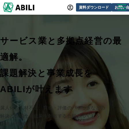
資料ダウンロード
お問い
ABILIとは
サービス一覧
サービス業と多拠点経営の最
オンラインデモ
適解。
導入事例
動画制作事例
課題解決と事業成長を
セミナー・イベント情報
ABILIが叶えます
できるをふやす研究所
よくあるご質問
属人化、人材不足、育成・評価のバラつきなどの
解決と現場から成果を創出する仕組みづくりを
ABILIが支援します