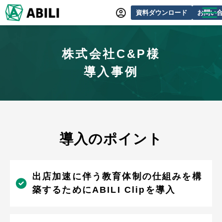
資料ダウンロード
お問い
ABILIとは
株式会社C&P様
サービス一覧
導入事例
オンラインデモ
導入事例
動画制作事例
セミナー・イベント情報
導入のポイント
できるをふやす研究所
よくあるご質問
出店加速に伴う教育体制の仕組みを構
築するためにABILI Clipを導入