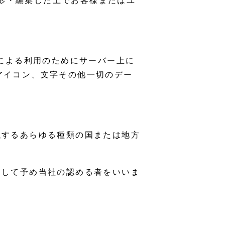
撮影・編集した上でお客様またはユ
による利用のためにサーバー上に
アイコン、文字その他一切のデー
似するあらゆる種類の国または地方
として予め当社の認める者をいいま
。