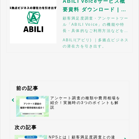
ABILI Voiceサービス概
要資料 ダウンロード | A
BILI
顧客満足度調査・アンケートツー
ル「ABILI Voice」の機能や特
長・具体的なご利用方法などをご
紹介しています。資料をご覧にな
ABILI(アビリ) ｜多拠点ビジネス
りご不明点がございましたらお気
の潜在力を引き出す。
軽にお申し付けください。
前の記事
アンケート調査の種類や費用相場を
紹介！実施時の3つのポイントも解
説
次の記事
NPSとは｜顧客満足度調査との違