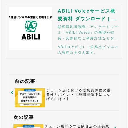
ABILI Voiceサービス概
要資料 ダウンロード | A
BILI
顧客満足度調査・アンケートツー
ル「ABILI Voice」の機能や特
長・具体的なご利用方法などをご
紹介しています。資料をご覧にな
ABILI(アビリ) ｜多拠点ビジネス
りご不明点がございましたらお気
の潜在力を引き出す。
軽にお申し付けください。
前の記事
チェーン店における従業員評価の重
要性とポイント【離職率低下につな
げるには？】
次の記事
チェーン展開をする飲食店の店長業