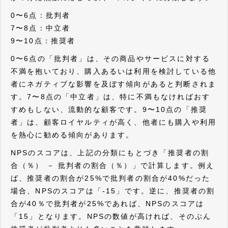
0〜6点：批判者
7〜8点：中立者
9〜10点：推奨者
0〜6点の「批判者」は、その商品やサービスに対する
不満を抱いており、購入あるいは利用を検討している他
者にネガティブな影響を及ぼす傾向があると判断されま
す。7〜8点の「中立者」は、特に不満もなければおす
すめもしない、流動的な顧客です。9〜10点の「推奨
者」は、顧客ロイヤルティが高く、他者にも購入や利用
を熱心に勧める傾向があります。
NPSのスコアは、上記の分類にもとづき「推奨者の割
合（％） － 批判者の割合（％）」で計算します。例え
ば、推奨者の割合が25%で批判者の割合が40%だった
場合、NPSのスコアは「-15」です。逆に、推奨者の割
合が40％で批判者が25%であれば、NPSのスコアは
「15」となります。NPSの数値が高ければ、そのぶん