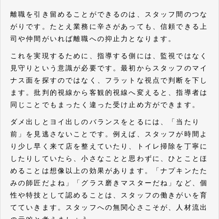
離職を引き留めることができるのは、スタッフ間のつな
がりです。たとえ業務に辛さがあっても、信頼できる上
司や仲間がいれば離職への抑止力となります。
これを実現するために、指導する側には、監視ではなく
見守りという意識が必要です。最初からスタッフのマイ
ナス面を探すのではなく、フラットな視点で判断を下し
ます。批判的視線から客観的視線へ変えると、指導者は
同じことでもまったく違った受け止め方ができます。
ダメ出しとヨイ出しのバランスをとるには、「当たり
前」を見逃さないことです。例えば、スタッフが時間よ
り少し早く来て店を整えていたり、トイレ掃除を丁寧に
したりしていたら、小さなことと思わずに、ひとことほ
めることは想像以上の効果があります。「ナプキンたた
みの師匠だよね」「グラス磨きマスターだね」など、個
性や特技として認めることは、スタッフの働きがいを育
てていきます。スタッフへの無関心さこそが、人材流出