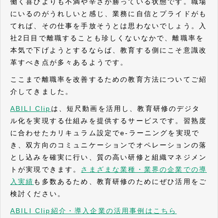
働く喜びよりも不満や辛さが勝っている状態です。職場
にいるのがうれしいと感じ、業務に自信とプライドがも
てれば、その仕事を手放そうとは思わないでしょう。入
社2日目で離職することも珍しくないなかで、離職率を
本気で下げようとするならば、教育する側にこそ意識改
革すべき点が多々あるようです。
ここまで離職率を改善するための教育方法についてご紹
介してきました。
ABILI Clip
は、短尺動画を活用し、教育研修のデジタ
ル化を実現する仕組みを提供するサービスです。習熟度
に合わせたカリキュラム設定でe-ラーニングを実現で
き、双方向のコミュニケーションでオペレーションの落
とし込みを確実に行い、質の高い研修と組織マネジメン
トが実現できます。
さまざまな業種・業界の企業での導
入実績
も多数あるため、教育研修のためにぜひ活用をご
検討ください。
ABILI Clip紹介・導入企業の活用事例はこちら