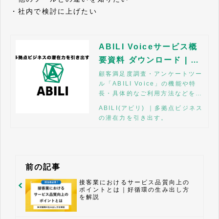
・社内で検討に上げたい
ABILI Voiceサービス概
要資料 ダウンロード | A
BILI
顧客満足度調査・アンケートツー
ル「ABILI Voice」の機能や特
長・具体的なご利用方法などをご
紹介しています。資料をご覧にな
ABILI(アビリ) ｜多拠点ビジネス
りご不明点がございましたらお気
の潜在力を引き出す。
軽にお申し付けください。
前の記事
接客業におけるサービス品質向上の
ポイントとは｜好循環の生み出し方
を解説