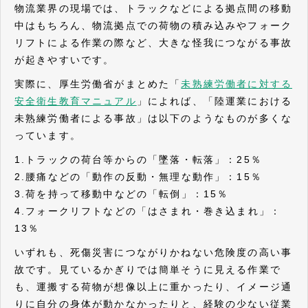
物流業界の現場では、トラックなどによる拠点間の移動
中はもちろん、物流拠点での荷物の積み込みやフォーク
リフトによる作業の際など、大きな怪我につながる事故
が起きやすいです。
実際に、厚生労働省がまとめた「
未熟練労働者に対する
安全衛生教育マニュアル
」によれば、「陸運業における
未熟練労働者による事故」は以下のようなものが多くな
っています。
1.トラックの荷台等からの「墜落・転落」：25％
2.腰痛などの「動作の反動・無理な動作」：15％
3.荷を持って移動中などの「転倒」：15％
4.フォークリフトなどの「はさまれ・巻き込まれ」：
13％
いずれも、死傷災害につながりかねない危険度の高い事
故です。見ているかぎりでは簡単そうに見える作業で
も、運搬する荷物が想像以上に重かったり、イメージ通
りに自分の身体が動かなかったりと、経験の少ない従業