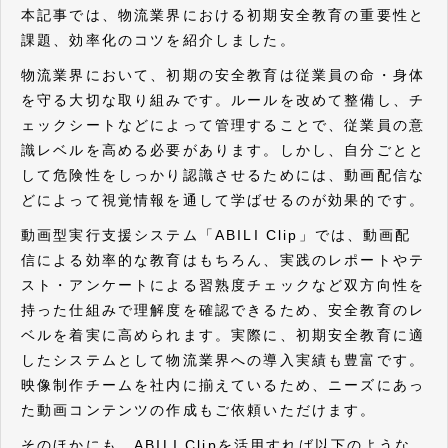
本記事では、物流業界における初期安全教育の重要性と
課題、効率化のコツを紹介しました。
物流業界において、初期の安全教育は従業員の命・身体
を守る大切な取り組みです。ルールを改めて整備し、チ
ェックシートなどによって管理することで、従業員の意
識レベルを高める必要があります。しかし、自分ごとと
して危険性をしっかり認識させるためには、動画配信な
どによって視覚情報を通して学ばせるのが効果的です。
動画型実行支援システム「ABILI Clip」では、動画配
信による効率的な教育はもちろん、実践のレポートやテ
スト・アンケートによる習熟度チェックなど双方向性を
持った仕組みで理解度を確認できるため、安全教育のレ
ベルを着実に高められます。実際に、初期安全教育に適
したシステムとして物流業界への導入実績も豊富です。
映像制作チームを社内に揃えているため、ニーズにあっ
た動画コンテンツの作成もご依頼いただけます。
そのほかにも、ABILI Clipを活用すれば以下のような