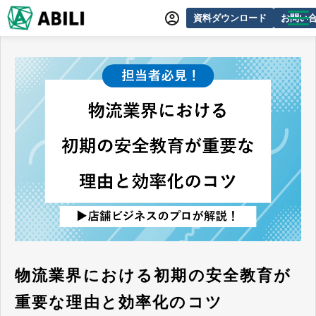
資料ダウンロード
お問い
ABILIとは
サービス一覧
オンラインデモ
導入事例
動画制作事例
セミナー・イベント情報
できるをふやす研究所
よくあるご質問
物流業界における初期の安全教育が
重要な理由と効率化のコツ