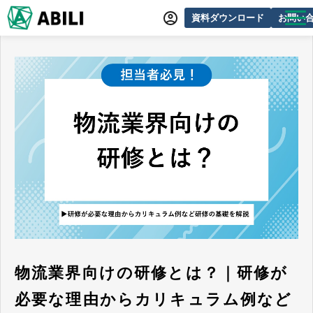
資料ダウンロード
お問い
ABILIとは
サービス一覧
オンラインデモ
導入事例
動画制作事例
セミナー・イベント情報
できるをふやす研究所
よくあるご質問
物流業界向けの研修とは？｜研修が
必要な理由からカリキュラム例など