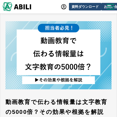
資料ダウンロード
お問い
ABILIとは
サービス一覧
オンラインデモ
導入事例
動画制作事例
セミナー・イベント情報
できるをふやす研究所
よくあるご質問
動画教育で伝わる情報量は文字教育
の5000倍？その効果や根拠を解説