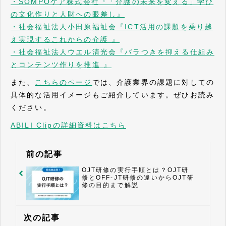
・SOMPOケア株式会社『「介護の未来を変える」学び
の文化作りと人財への眼差し』
・社会福祉法人小田原福祉会『ICT活用の課題を乗り越
え実現するこれからの介護 』
・社会福祉法人ウエル清光会『バラつきを抑える仕組み
とコンテンツ作りを推進 』
また、
こちらのページ
では、介護業界の課題に対しての
具体的な活用イメージもご紹介しています。ぜひお読み
ください。
ABILI Clipの詳細資料はこちら
前の記事
OJT研修の実行手順とは？OJT研
修とOFF-JT研修の違いからOJT研
修の目的まで解説
次の記事